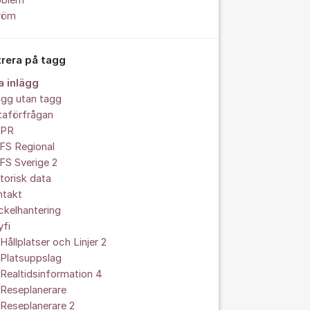
oblem
röm
trera på tagg
a inlägg
ägg utan tagg
taförfrågan
PR
FS Regional
FS Sverige 2
torisk data
ntakt
kelhantering
yfi
Hållplatser och Linjer 2
 Platsuppslag
Realtidsinformation 4
 Reseplanerare
Reseplanerare 2