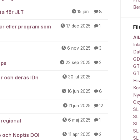
Pr
Be
ta för JLT
15 jan
8
ar eller program som
17 dec 2025
1
Fil
All
Inl
6 nov 2025
3
Da
GD
ops
22 sep 2025
2
GT
GT
r och deras IDn
30 jul 2025
His
Ko
16 jun 2025
6
Nyc
Ox
11 jun 2025
12
SL 
SL
regional
6 maj 2025
1
SL 
SL
e och Noptis DOI
11 apr 2025
2
SL 