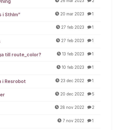
vning
26 mar 2023
2
 i Sthlm”
20 mar 2023
1
27 feb 2023
1
s
27 feb 2023
1
a till route_color?
13 feb 2023
1
10 feb 2023
1
n i Resrobot
23 dec 2022
1
åer
20 dec 2022
5
28 nov 2022
2
7 nov 2022
1