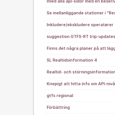
Inled alla api-sidor med en beskri
Se mellanliggande stationer i ”Res
Inkludere/ekskludere operatører
suggestion GTFS-RT trip-update
Finns det några planer på att lägg
SL Realtidsinformation 4
Realtid- och störningsinformatio
Knepigt att hitta info om API-niv
gtfs regional
Förbättring