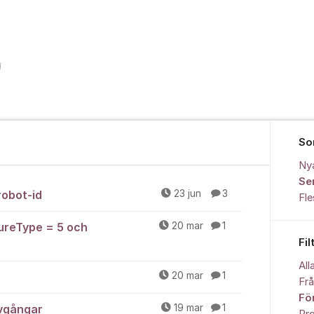
So
Ny
Se
robot-id
23 jun
3
Fl
tureType = 5 och
20 mar
1
Fil
All
20 mar
1
Fr
Fö
avgångar
19 mar
1