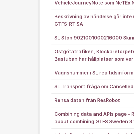
VehicleJourneyNote som NeTEx 
Beskrivning av händelse går inte u
GTFS-RT SA
SL Stop 9021001000216000 Skinna
Östgötatrafiken, Klockaretorpet
Bastuban har hållplatser som ver
Vagnsnummer i SL realtidsinform
SL Transport fråga om Cancelled
Rensa datan från ResRobot
Combining data and APIs page - 
about combining GTFS Sweden 3 w