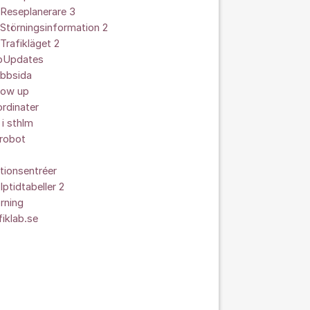
Reseplanerare 3
Störningsinformation 2
Trafikläget 2
ipUpdates
bbsida
low up
rdinater
 i sthlm
srobot
tionsentréer
lptidtabeller 2
rning
fiklab.se