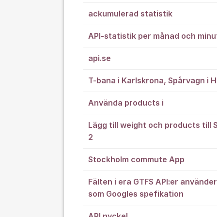
ackumulerad statistik
API-statistik per månad och minu
api.se
T-bana i Karlskrona, Spårvagn i
Använda products i
Lägg till weight och products till 
2
Stockholm commute App
Fälten i era GTFS API:er använde
som Googles spefikation
API nyckel