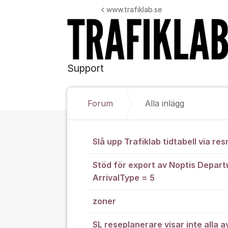
Hoppa till innehåll
www.trafiklab.se
Support
Forum
Alla inlägg
Alla inlägg
Slå upp Trafiklab tidtabell via res
Stöd för export av Noptis Depar
ArrivalType = 5
zoner
SL reseplanerare visar inte alla 