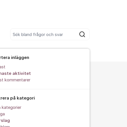
Sök bland alla inlägg
Sök
rtera inläggen
ast
naste aktivitet
est kommentarer
trera på kategori
a kategorier
åga
rslag