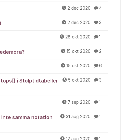
2 dec 2020
4
t
2 dec 2020
3
28 okt 2020
1
 Hedemora?
15 okt 2020
2
15 okt 2020
6
Stops[] i Stolptidtabeller
5 okt 2020
3
7 sep 2020
1
r inte samma notation
31 aug 2020
1
12 aug 2020
1