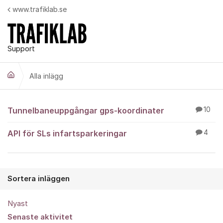
Hoppa till innehåll
www.trafiklab.se
Support
Alla inlägg
Alla inlägg
Tunnelbaneuppgångar gps-koordinater
10
API för SLs infartsparkeringar
4
Sortera inläggen
Nyast
Senaste aktivitet