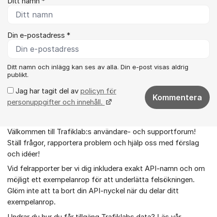
Ditt namn *
Din e-postadress *
Ditt namn och inlägg kan ses av alla. Din e-post visas aldrig
publikt.
Jag har tagit del av
policyn för
Kommentera
personuppgifter och innehåll.
Välkommen till Trafiklab:s användare- och supportforum!
Om forumet
Ställ frågor, rapportera problem och hjälp oss med förslag
och idéer!
Vid felrapporter ber vi dig inkludera exakt API-namn och om
möjligt ett exempelanrop för att underlätta felsökningen.
Glöm inte att ta bort din API-nyckel när du delar ditt
exempelanrop.
Undrar du hur du får tillgäng Trafiklabs data? Läs vår