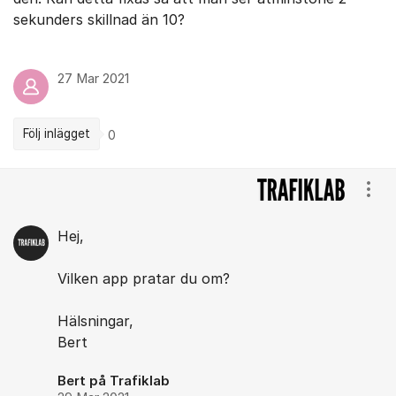
sekunders skillnad än 10?
27 Mar 2021
Följ inlägget
0
Kommentarer
Visa
Hej,
Vilken app pratar du om?
Hälsningar,
Bert
Bert på Trafiklab