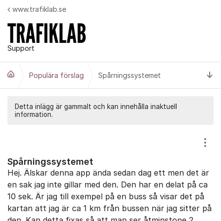
Hoppa till innehåll
www.trafiklab.se
Support
Ti
Populära förslag
Spårningssystemet
Detta inlägg är gammalt och kan innehålla inaktuell
information.
Visa
Spårningssystemet
Hej. Älskar denna app ända sedan dag ett men det är
en sak jag inte gillar med den. Den har en delat på ca
10 sek. Är jag till exempel på en buss så visar det på
kartan att jag är ca 1 km från bussen när jag sitter på
den. Kan detta fixas så att man ser åtminstone 2