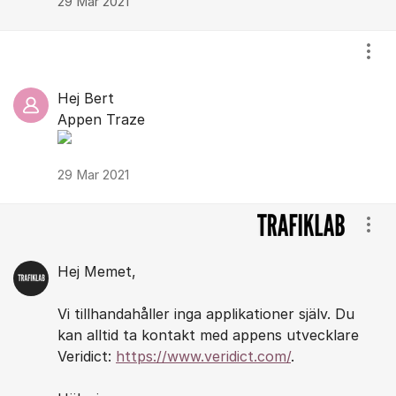
29 Mar 2021
Visa
Hej Bert
Appen Traze
29 Mar 2021
Visa
Hej Memet,
Vi tillhandahåller inga applikationer själv. Du
kan alltid ta kontakt med appens utvecklare
Veridict:
https://www.veridict.com/
.