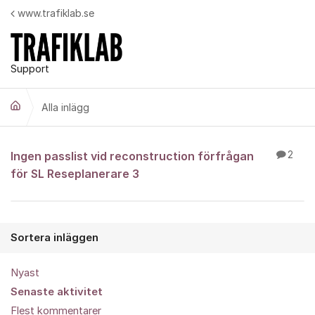
Hoppa till innehåll
www.trafiklab.se
Support
Alla inlägg
Alla inlägg
Ingen passlist vid reconstruction förfrågan
2
för SL Reseplanerare 3
Sortera inläggen
Nyast
Senaste aktivitet
Flest kommentarer