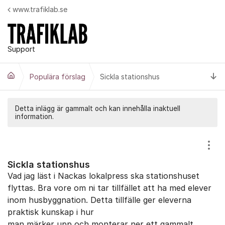
Hoppa till innehåll
www.trafiklab.se
Support
Ti
Populära förslag
Sickla stationshus
Detta inlägg är gammalt och kan innehålla inaktuell
information.
Visa
Sickla stationshus
Vad jag läst i Nackas lokalpress ska stationshuset
flyttas. Bra vore om ni tar tillfället att ha med elever
inom husbyggnation. Detta tillfälle ger eleverna
praktisk kunskap i hur
man märker upp och monterar ner ett gammalt