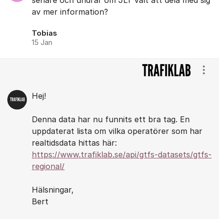
senare och undrar om JLT valt att dela med sig
av mer information?
Tobias
15 Jan
Visa
Hej!
Denna data har nu funnits ett bra tag. En
uppdaterat lista om vilka operatörer som har
realtidsdata hittas här:
https://www.trafiklab.se/api/gtfs-datasets/gtfs-
regional/
Hälsningar,
Bert