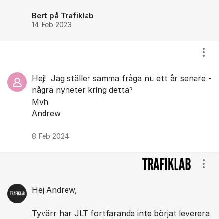
Bert på Trafiklab
14 Feb 2023
Visa
Hej! Jag ställer samma fråga nu ett år senare -
några nyheter kring detta?
Mvh
Andrew
8 Feb 2024
Visa
Hej Andrew,
Tyvärr har JLT fortfarande inte börjat leverera