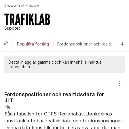
Hoppa till innehåll
www.trafiklab.se
Support
Ti
Populära förslag
Fordonspositioner och realtidsdata för JLT
Detta inlägg är gammalt och kan innehålla inaktuell
information.
Visa
Fordonspositioner och realtidsdata för
JLT
Hej
Såg i tabellen för GTFS Regional att Jönköpings
länstrafik inte har realtidsdata och fordonspositioner.
Denna data finns tillgänglig i deras nya app, där man