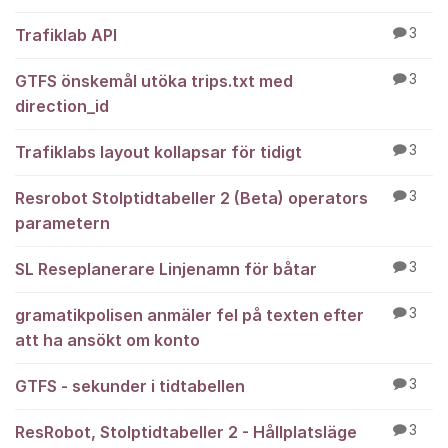
Trafiklab API
3
GTFS önskemål utöka trips.txt med
3
direction_id
Trafiklabs layout kollapsar för tidigt
3
Resrobot Stolptidtabeller 2 (Beta) operators
3
parametern
SL Reseplanerare Linjenamn för båtar
3
gramatikpolisen anmäler fel på texten efter
3
att ha ansökt om konto
GTFS - sekunder i tidtabellen
3
ResRobot, Stolptidtabeller 2 - Hållplatsläge
3