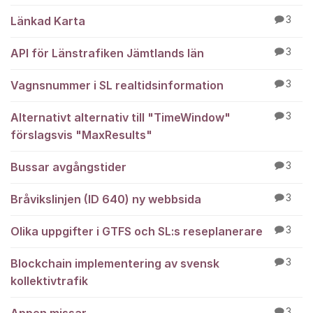
Länkad Karta
3
API för Länstrafiken Jämtlands län
3
Vagnsnummer i SL realtidsinformation
3
Alternativt alternativ till "TimeWindow"
3
förslagsvis "MaxResults"
Bussar avgångstider
3
Bråvikslinjen (ID 640) ny webbsida
3
Olika uppgifter i GTFS och SL:s reseplanerare
3
Blockchain implementering av svensk
3
kollektivtrafik
3