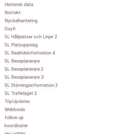
Historisk data
Kontakt
Nyckelhantering
Oxyfi
SL Hållplatser och Linjer 2
SL Platsuppslag
SL Realtidsinformation 4
SL Reseplanerare
SL Reseplanerare 2
SL Reseplanerare 3
SL Störningsinformation 2
SL Trafikläget 2
TripUpdates
Webbsida
follow up
koordinater
res i sthlm