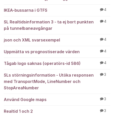
IKEA-bussarna i GTFS
4
SL Realtidsinformation 3 - ta ej bort punkten
4
på tunnelbaneavgångar
json och XML svarsexempel
4
Uppmätta vs prognostiserade värden
4
Tågab logo saknas (operatörs-id 586)
4
SLs störningsinformation - Utöka responsen
3
med TransportMode, LineNumber och
StopAreaNumber
Använd Google maps
3
Realtid 1 och 2
3