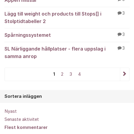
Appen missar
Lägg till weight och products till Stops[] i
3
Stolptidtabeller 2
Spårningssystemet
3
SL Närliggande hållplatser - flera uppslag i
3
samma anrop
1
2
3
4
Sortera inläggen
Nyast
Senaste aktivitet
Flest kommentarer