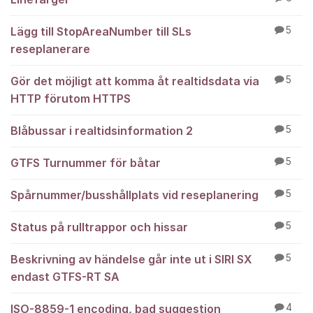
Lägg till StopAreaNumber till SLs
5
reseplanerare
Gör det möjligt att komma åt realtidsdata via
5
HTTP förutom HTTPS
Blåbussar i realtidsinformation 2
5
GTFS Turnummer för båtar
5
Spårnummer/busshållplats vid reseplanering
5
Status på rulltrappor och hissar
5
Beskrivning av händelse går inte ut i SIRI SX
5
endast GTFS-RT SA
ISO-8859-1 encoding, bad suggestion
4