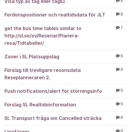
Visa typ av tåg eller tågID.
8
Fordonspositioner och realtidsdata för JLT
8
get the bus time tables similar to
7
http://sl.se/sv/Resenar/Planera-
resa/Tidtabeller/
Zoner i SL Platsuppslag
6
Förslag till trevligare resonsdata
6
Reseplanneraren 2.
Push notifications/alert för störningsinfo
6
Förslag SL Realtidsinformation
6
SL Transport fråga om Cancelled sträcka
6
Linefärger
6