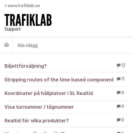
Hoppa till innehåll
www.trafiklab.se
Support
Alla inlägg
Alla inlägg
Biljettförsäljning?
12
Stripping routes of the time based component
11
Koordinater på hållplatser i SL Realtid
9
Visa turnummer / tågnummer
9
Realtid för vilka produkter?
9