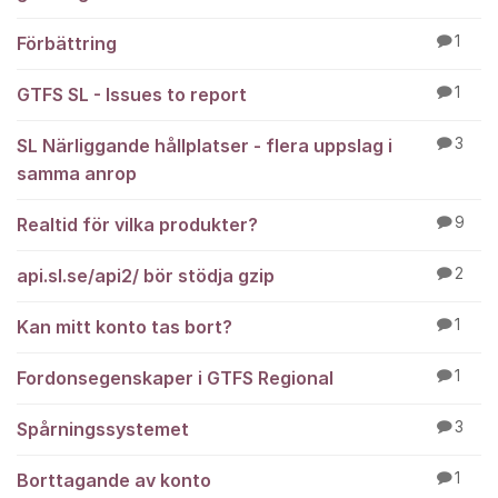
Förbättring
1
GTFS SL - Issues to report
1
SL Närliggande hållplatser - flera uppslag i
3
samma anrop
Realtid för vilka produkter?
9
api.sl.se/api2/ bör stödja gzip
2
Kan mitt konto tas bort?
1
Fordonsegenskaper i GTFS Regional
1
Spårningssystemet
3
Borttagande av konto
1