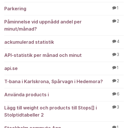
Parkering
1
Påminnelse vid uppnådd andel per
2
minut/månad?
ackumulerad statistik
4
API-statistik per månad och minut
3
api.se
1
T-bana i Karlskrona, Spårvagn i Hedemora?
2
Använda products i
6
Lägg till weight och products till Stops[] i
3
Stolptidtabeller 2
1