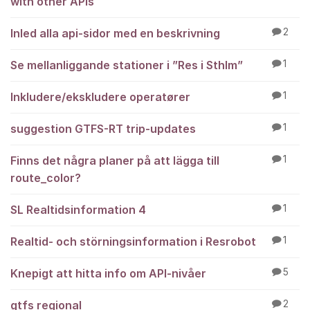
with other APIs
Inled alla api-sidor med en beskrivning
2
Se mellanliggande stationer i ”Res i Sthlm”
1
Inkludere/ekskludere operatører
1
suggestion GTFS-RT trip-updates
1
Finns det några planer på att lägga till
1
route_color?
SL Realtidsinformation 4
1
Realtid- och störningsinformation i Resrobot
1
Knepigt att hitta info om API-nivåer
5
gtfs regional
2