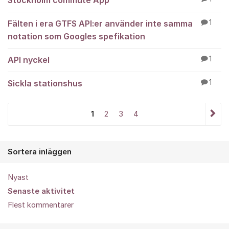
Stockholm commute App
Fälten i era GTFS API:er använder inte samma
1
notation som Googles spefikation
API nyckel
1
Sickla stationshus
1
1
2
3
4
Sortera inläggen
Nyast
Senaste aktivitet
Flest kommentarer