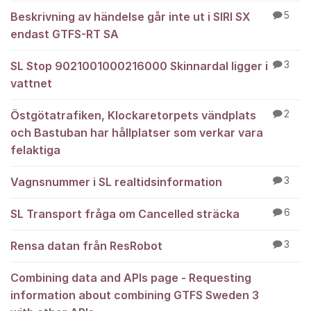
Beskrivning av händelse går inte ut i SIRI SX
5
endast GTFS-RT SA
SL Stop 9021001000216000 Skinnardal ligger i
3
vattnet
Östgötatrafiken, Klockaretorpets vändplats
2
och Bastuban har hållplatser som verkar vara
felaktiga
Vagnsnummer i SL realtidsinformation
3
SL Transport fråga om Cancelled sträcka
6
Rensa datan från ResRobot
3
Combining data and APIs page - Requesting
information about combining GTFS Sweden 3