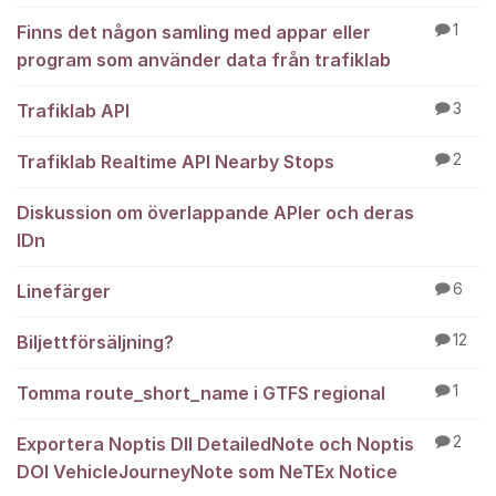
Finns det någon samling med appar eller
1
program som använder data från trafiklab
Trafiklab API
3
Trafiklab Realtime API Nearby Stops
2
Diskussion om överlappande APIer och deras
IDn
Linefärger
6
Biljettförsäljning?
12
Tomma route_short_name i GTFS regional
1
Exportera Noptis DII DetailedNote och Noptis
2
DOI VehicleJourneyNote som NeTEx Notice