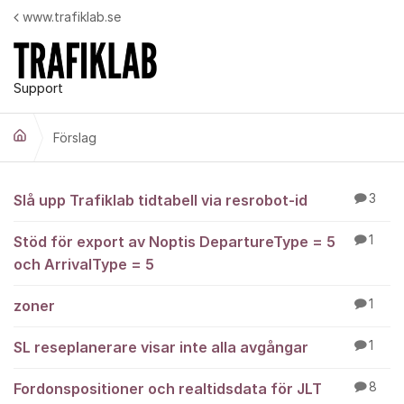
Hoppa till innehåll
www.trafiklab.se
Support
Förslag
Förslag
Slå upp Trafiklab tidtabell via resrobot-id
3
Stöd för export av Noptis DepartureType = 5
1
och ArrivalType = 5
zoner
1
SL reseplanerare visar inte alla avgångar
1
Fordonspositioner och realtidsdata för JLT
8