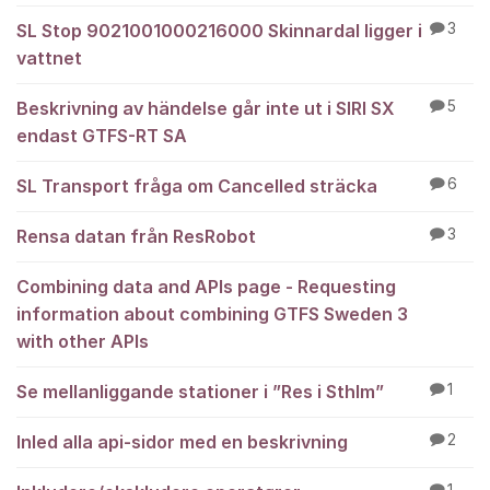
SL Stop 9021001000216000 Skinnardal ligger i
3
vattnet
Beskrivning av händelse går inte ut i SIRI SX
5
endast GTFS-RT SA
SL Transport fråga om Cancelled sträcka
6
Rensa datan från ResRobot
3
Combining data and APIs page - Requesting
information about combining GTFS Sweden 3
with other APIs
Se mellanliggande stationer i ”Res i Sthlm”
1
Inled alla api-sidor med en beskrivning
2