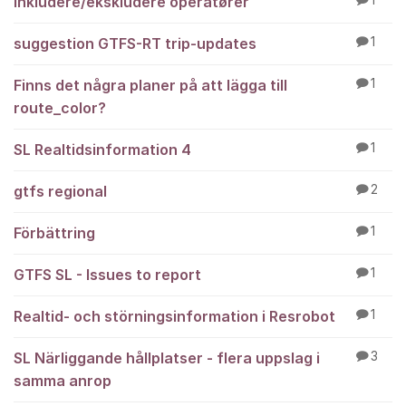
Inkludere/ekskludere operatører
1
suggestion GTFS-RT trip-updates
1
Finns det några planer på att lägga till
1
route_color?
SL Realtidsinformation 4
1
gtfs regional
2
Förbättring
1
GTFS SL - Issues to report
1
Realtid- och störningsinformation i Resrobot
1
SL Närliggande hållplatser - flera uppslag i
3
samma anrop