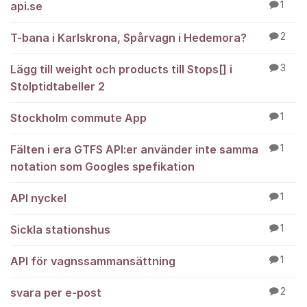
api.se
1
T-bana i Karlskrona, Spårvagn i Hedemora?
2
Lägg till weight och products till Stops[] i
3
Stolptidtabeller 2
Stockholm commute App
1
Fälten i era GTFS API:er använder inte samma
1
notation som Googles spefikation
API nyckel
1
Sickla stationshus
1
API för vagnssammansättning
1
svara per e-post
2