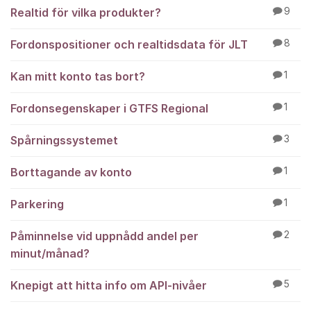
Realtid för vilka produkter?
9
Fordonspositioner och realtidsdata för JLT
8
Kan mitt konto tas bort?
1
Fordonsegenskaper i GTFS Regional
1
Spårningssystemet
3
Borttagande av konto
1
Parkering
1
Påminnelse vid uppnådd andel per
2
minut/månad?
Knepigt att hitta info om API-nivåer
5