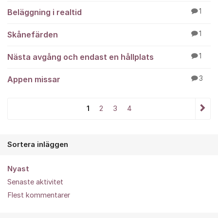
Beläggning i realtid
1
Skånefärden
1
Nästa avgång och endast en hållplats
1
Appen missar
3
1
2
3
4
Sortera inläggen
Nyast
Senaste aktivitet
Flest kommentarer