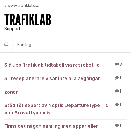
Hoppa till innehåll
www.trafiklab.se
Support
Förslag
Förslag
Slå upp Trafiklab tidtabell via resrobot-id
3
SL reseplanerare visar inte alla avgångar
1
zoner
1
Stöd för export av Noptis DepartureType = 5
1
och ArrivalType = 5
Finns det någon samling med appar eller
1