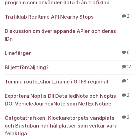
program som använder data från trafiklab
Trafiklab Realtime API Nearby Stops
2
Diskussion om överlappande APIer och deras
IDn
Linefärger
6
Biljettförsäljning?
12
Tomma route_short_name i GTFS regional
1
Exportera Noptis DII DetailedNote och Noptis
2
DOI VehicleJourneyNote som NeTEx Notice
Östgötatrafiken, Klockaretorpets vändplats
2
och Bastuban har hållplatser som verkar vara
felaktiga