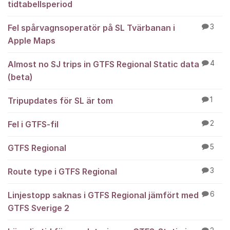
tidtabellsperiod
Fel spårvagnsoperatör på SL Tvärbanan i
3
Apple Maps
Almost no SJ trips in GTFS Regional Static data
4
(beta)
Tripupdates för SL är tom
1
Fel i GTFS-fil
2
GTFS Regional
5
Route type i GTFS Regional
3
Linjestopp saknas i GTFS Regional jämfört med
6
GTFS Sverige 2