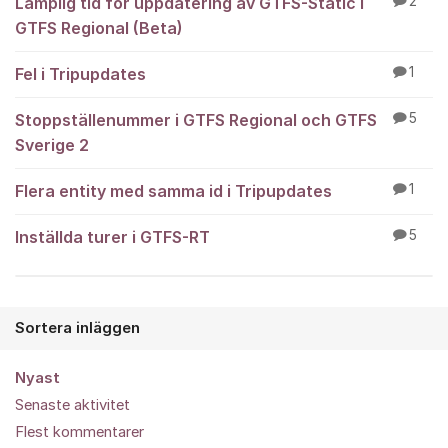
Lämplig tid för uppdatering av GTFS-Static i
2
GTFS Regional (Beta)
Fel i Tripupdates
1
Stoppställenummer i GTFS Regional och GTFS
5
Sverige 2
Flera entity med samma id i Tripupdates
1
Inställda turer i GTFS-RT
5
Sortera inläggen
Nyast
Senaste aktivitet
Flest kommentarer