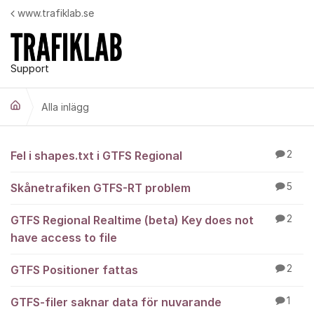
Hoppa till innehåll
www.trafiklab.se
Support
Alla inlägg
Alla inlägg
Fel i shapes.txt i GTFS Regional
2
Skånetrafiken GTFS-RT problem
5
GTFS Regional Realtime (beta) Key does not
2
have access to file
GTFS Positioner fattas
2
GTFS-filer saknar data för nuvarande
1