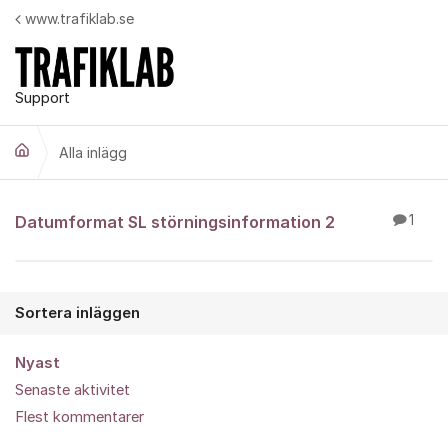
Hoppa till innehåll
www.trafiklab.se
Support
Alla inlägg
Alla inlägg
Datumformat SL störningsinformation 2
1
Sortera inläggen
Nyast
Senaste aktivitet
Flest kommentarer