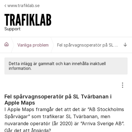
Hoppa till innehåll
www.trafiklab.se
Support
Ti
Vanliga problem
Fel spårvagnsoperatör på SL Tvärbanan i Apple Maps
Detta inlägg är gammalt och kan innehålla inaktuell
information.
Visa
Fel spårvagnsoperatör på SL Tvärbanan i
Apple Maps
I Apple Maps framgår det att det är ”AB Stockholms
Spårvägar” som trafikerar SL Tvärbanan, men
nuvarande operatör (år 2020) är ”Arriva Sverige AB”.
Går det att åtgärda?