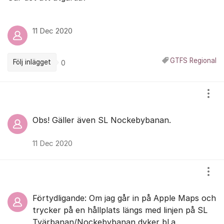
11 Dec 2020
GTFS Regional
Följ inlägget
0
Kommentarer
Visa
Obs! Gäller även SL Nockebybanan.
11 Dec 2020
Visa
Förtydligande: Om jag går in på Apple Maps och
trycker på en hållplats längs med linjen på SL
Tvärbanan/Nockebybanan dyker bl.a.