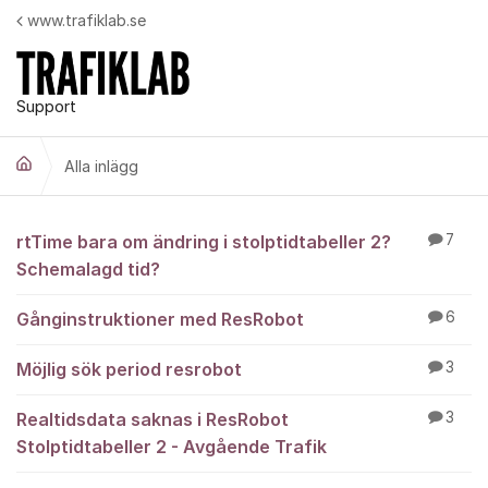
Hoppa till innehåll
www.trafiklab.se
Support
Alla inlägg
Alla inlägg
rtTime bara om ändring i stolptidtabeller 2?
7
Schemalagd tid?
Gånginstruktioner med ResRobot
6
Möjlig sök period resrobot
3
Realtidsdata saknas i ResRobot
3
Stolptidtabeller 2 - Avgående Trafik