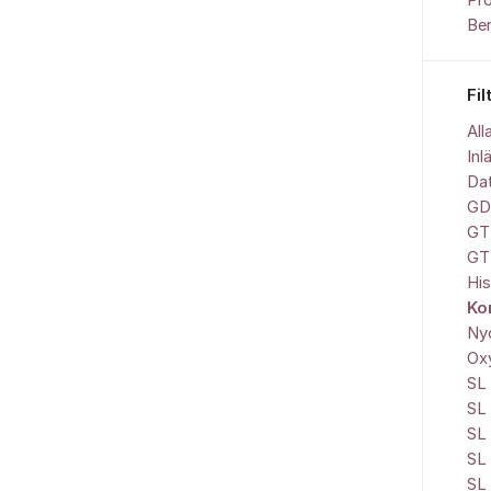
Pr
Be
Fil
All
Inl
Da
GD
GT
GT
His
Ko
Nyc
Ox
SL 
SL
SL 
SL
SL 