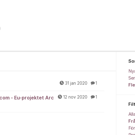
So
Ny
Sen
31 jan 2020
1
Fl
com - Eu-projektet Arc
12 nov 2020
1
Fil
All
Fr
För