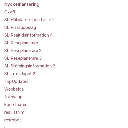
Nyckelhantering
Oxyfi
SL Hållplatser och Linjer 2
SL Platsuppslag
SL Realtidsinformation 4
SL Reseplanerare
SL Reseplanerare 2
SL Reseplanerare 3
SL Störningsinformation 2
SL Trafikläget 2
TripUpdates
Webbsida
follow up
koordinater
res i sthlm
resrobot
sl