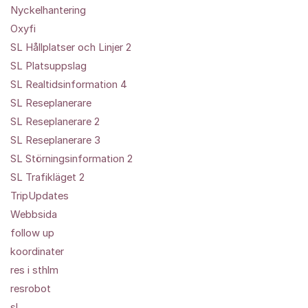
Nyckelhantering
Oxyfi
SL Hållplatser och Linjer 2
SL Platsuppslag
SL Realtidsinformation 4
SL Reseplanerare
SL Reseplanerare 2
SL Reseplanerare 3
SL Störningsinformation 2
SL Trafikläget 2
TripUpdates
Webbsida
follow up
koordinater
res i sthlm
resrobot
sl