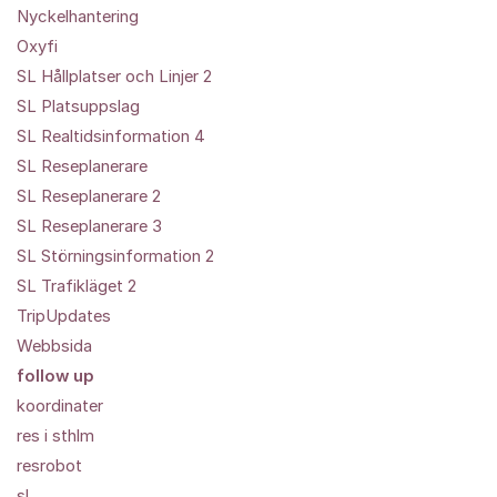
Nyckelhantering
Oxyfi
SL Hållplatser och Linjer 2
SL Platsuppslag
SL Realtidsinformation 4
SL Reseplanerare
SL Reseplanerare 2
SL Reseplanerare 3
SL Störningsinformation 2
SL Trafikläget 2
TripUpdates
Webbsida
follow up
koordinater
res i sthlm
resrobot
sl