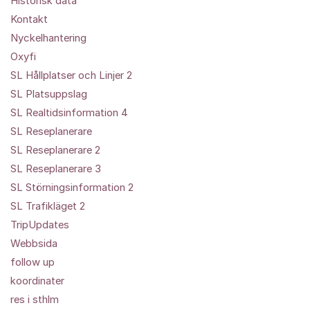
Historisk data
Kontakt
Nyckelhantering
Oxyfi
SL Hållplatser och Linjer 2
SL Platsuppslag
SL Realtidsinformation 4
SL Reseplanerare
SL Reseplanerare 2
SL Reseplanerare 3
SL Störningsinformation 2
SL Trafikläget 2
TripUpdates
Webbsida
follow up
koordinater
res i sthlm