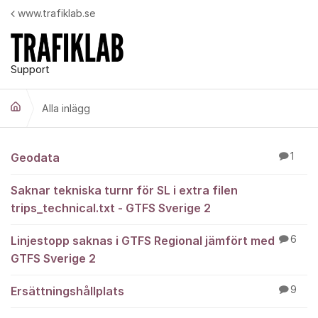
Hoppa till innehåll
www.trafiklab.se
Support
Alla inlägg
Alla inlägg
Geodata
1
Saknar tekniska turnr för SL i extra filen
trips_technical.txt - GTFS Sverige 2
Linjestopp saknas i GTFS Regional jämfört med
6
GTFS Sverige 2
Ersättningshållplats
9