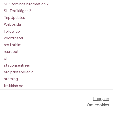
SL Störningsinformation 2
SL Trafikläget 2
TripUpdates
Webbsida
follow up
koordinater
res i sthlm
resrobot
sl
stationsentréer
stolptidtabeller 2
störning
trafiklab.se
Logga in
Om cookies