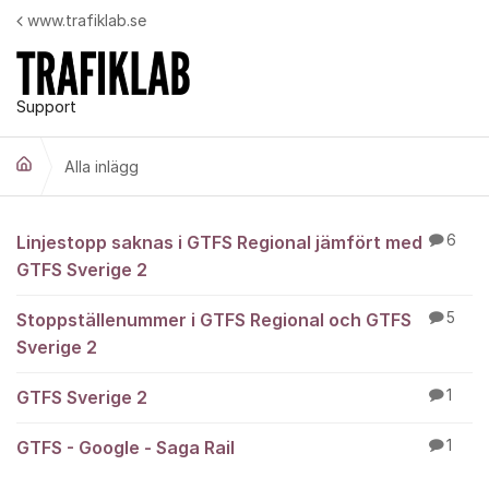
Hoppa till innehåll
www.trafiklab.se
Support
Alla inlägg
Alla inlägg
Linjestopp saknas i GTFS Regional jämfört med
6
GTFS Sverige 2
Stoppställenummer i GTFS Regional och GTFS
5
Sverige 2
GTFS Sverige 2
1
GTFS - Google - Saga Rail
1