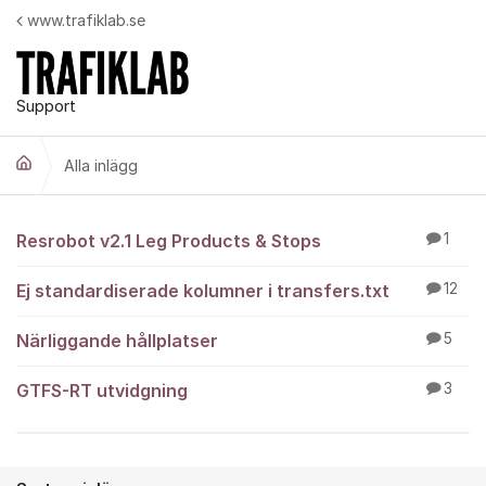
Hoppa till innehåll
www.trafiklab.se
Support
Alla inlägg
Alla inlägg
Resrobot v2.1 Leg Products & Stops
1
Ej standardiserade kolumner i transfers.txt
12
Närliggande hållplatser
5
GTFS-RT utvidgning
3