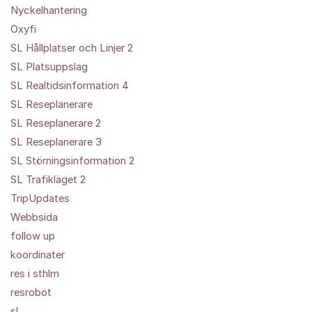
Nyckelhantering
Oxyfi
SL Hållplatser och Linjer 2
SL Platsuppslag
SL Realtidsinformation 4
SL Reseplanerare
SL Reseplanerare 2
SL Reseplanerare 3
SL Störningsinformation 2
SL Trafikläget 2
TripUpdates
Webbsida
follow up
koordinater
res i sthlm
resrobot
sl