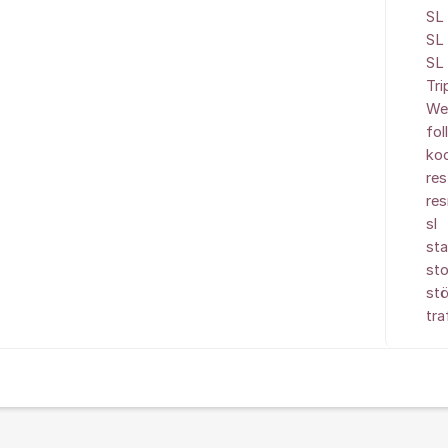
SL 
SL 
SL 
Tr
We
fol
koo
res
re
sl
sta
sto
stö
tra