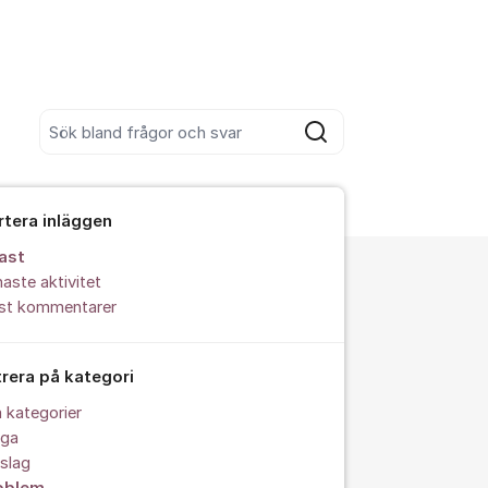
Sök bland alla inlägg
Sök
rtera inläggen
ast
aste aktivitet
est kommentarer
trera på kategori
a kategorier
åga
slag