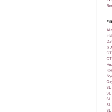
Pr
Be
Fil
All
Inl
Da
GD
GT
GT
His
Ko
Nyc
Ox
SL 
SL
SL 
SL
SL 