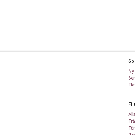
So
Ny
Sen
Fl
Fil
All
Fr
För