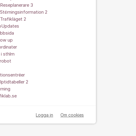
Reseplanerare 3
Störningsinformation 2
Trafikläget 2
ipUpdates
bbsida
low up
rdinater
 i sthlm
srobot
tionsentréer
lptidtabeller 2
rning
fiklab.se
Logga in
Om cookies