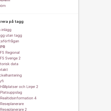
oblem
röm
trera på tagg
a inlägg
ägg utan tagg
taförfrågan
PR
FS Regional
FS Sverige 2
torisk data
ntakt
kelhantering
yfi
Hållplatser och Linjer 2
 Platsuppslag
Realtidsinformation 4
 Reseplanerare
Reseplanerare 2