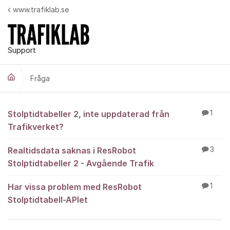
Hoppa till innehåll
www.trafiklab.se
Support
Fråga
Fråga
Stolptidtabeller 2, inte uppdaterad från
1
Trafikverket?
Realtidsdata saknas i ResRobot
3
Stolptidtabeller 2 - Avgående Trafik
Har vissa problem med ResRobot
1
Stolptidtabell-APIet