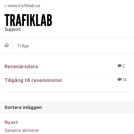
Hoppa till innehåll
www.trafiklab.se
Support
Fråga
Fråga
Resenärsdata
2
Tillgång till resemönster.
14
Sortera inläggen
Nyast
Senaste aktivitet