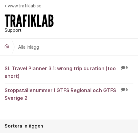
Hoppa till innehåll
www.trafiklab.se
Support
Alla inlägg
Alla inlägg
SL Travel Planner 3.1: wrong trip duration (too
5
short)
Stoppställenummer i GTFS Regional och GTFS
5
Sverige 2
Sortera inläggen