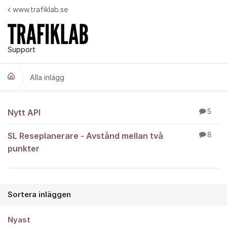
Hoppa till innehåll
www.trafiklab.se
Support
Alla inlägg
Alla inlägg
Nytt API
5
SL Reseplanerare - Avstånd mellan två
8
punkter
Sortera inläggen
Nyast