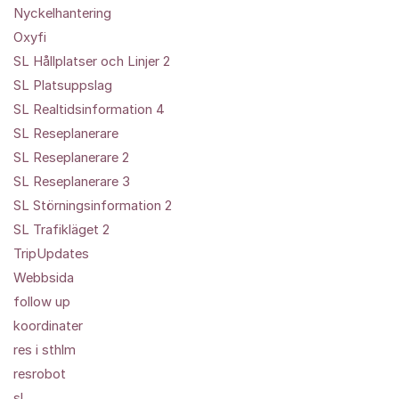
Nyckelhantering
Oxyfi
SL Hållplatser och Linjer 2
SL Platsuppslag
SL Realtidsinformation 4
SL Reseplanerare
SL Reseplanerare 2
SL Reseplanerare 3
SL Störningsinformation 2
SL Trafikläget 2
TripUpdates
Webbsida
follow up
koordinater
res i sthlm
resrobot
sl