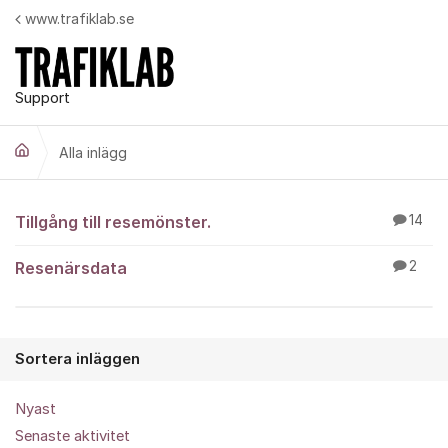
Hoppa till innehåll
www.trafiklab.se
Support
Alla inlägg
Alla inlägg
Tillgång till resemönster.
14
Resenärsdata
2
Sortera inläggen
Nyast
Senaste aktivitet