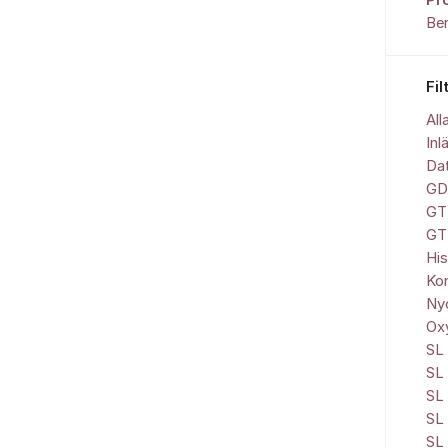
Pr
Be
Fil
All
Inl
Da
GD
GT
GT
His
Ko
Nyc
Ox
SL 
SL
SL 
SL
SL 