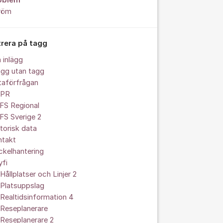
oblem
röm
trera på tagg
a inlägg
ägg utan tagg
taförfrågan
PR
FS Regional
FS Sverige 2
torisk data
ntakt
kelhantering
yfi
Hållplatser och Linjer 2
 Platsuppslag
Realtidsinformation 4
 Reseplanerare
Reseplanerare 2