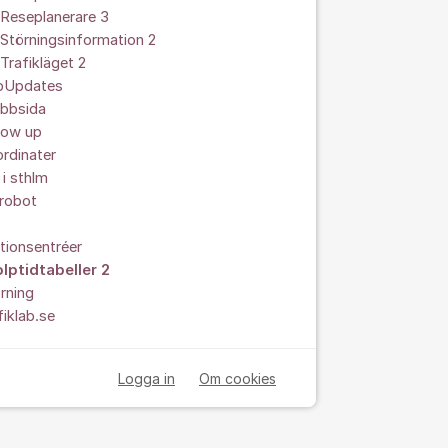
Reseplanerare 3
Störningsinformation 2
Trafikläget 2
ipUpdates
bbsida
low up
rdinater
 i sthlm
srobot
tionsentréer
lptidtabeller 2
rning
fiklab.se
Logga in
Om cookies