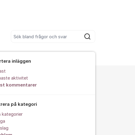
Sök bland alla inlägg
Sök
rtera inläggen
ast
aste aktivitet
est kommentarer
trera på kategori
a kategorier
åga
slag