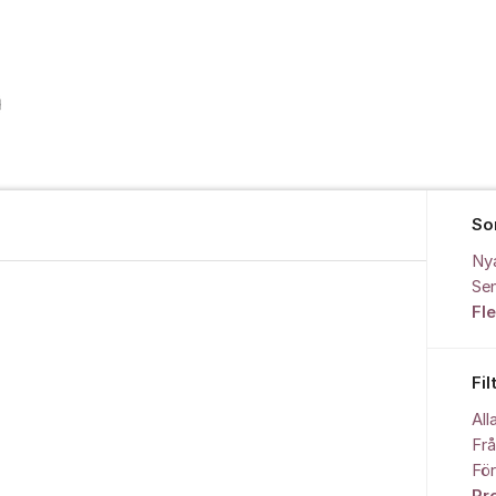
So
Ny
Sen
Fl
Fil
All
Fr
För