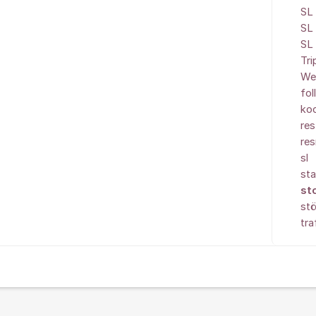
SL 
SL 
SL 
Tr
We
fol
koo
res
re
sl
sta
sto
stö
tra