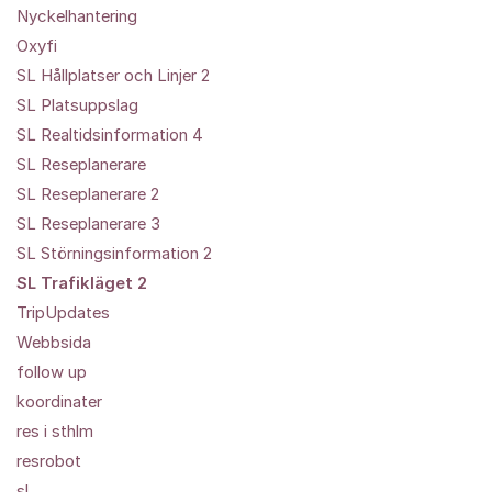
Nyckelhantering
Oxyfi
SL Hållplatser och Linjer 2
SL Platsuppslag
SL Realtidsinformation 4
SL Reseplanerare
SL Reseplanerare 2
SL Reseplanerare 3
SL Störningsinformation 2
SL Trafikläget 2
TripUpdates
Webbsida
follow up
koordinater
res i sthlm
resrobot
sl