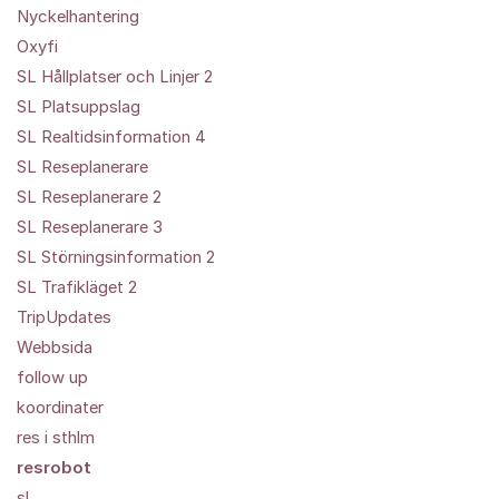
Nyckelhantering
Oxyfi
SL Hållplatser och Linjer 2
SL Platsuppslag
SL Realtidsinformation 4
SL Reseplanerare
SL Reseplanerare 2
SL Reseplanerare 3
SL Störningsinformation 2
SL Trafikläget 2
TripUpdates
Webbsida
follow up
koordinater
res i sthlm
resrobot
sl