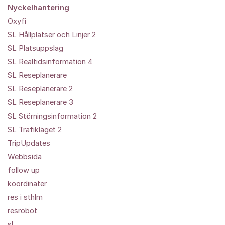
Nyckelhantering
Oxyfi
SL Hållplatser och Linjer 2
SL Platsuppslag
SL Realtidsinformation 4
SL Reseplanerare
SL Reseplanerare 2
SL Reseplanerare 3
SL Störningsinformation 2
SL Trafikläget 2
TripUpdates
Webbsida
follow up
koordinater
res i sthlm
resrobot
sl