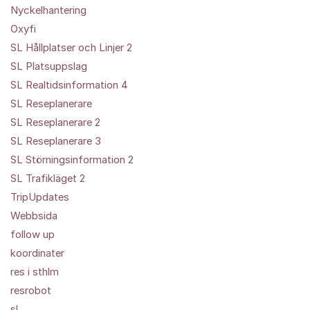
Nyckelhantering
Oxyfi
SL Hållplatser och Linjer 2
SL Platsuppslag
SL Realtidsinformation 4
SL Reseplanerare
SL Reseplanerare 2
SL Reseplanerare 3
SL Störningsinformation 2
SL Trafikläget 2
TripUpdates
Webbsida
follow up
koordinater
res i sthlm
resrobot
sl