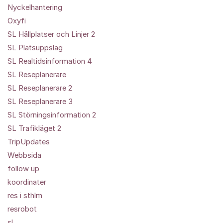
Nyckelhantering
Oxyfi
SL Hållplatser och Linjer 2
SL Platsuppslag
SL Realtidsinformation 4
SL Reseplanerare
SL Reseplanerare 2
SL Reseplanerare 3
SL Störningsinformation 2
SL Trafikläget 2
TripUpdates
Webbsida
follow up
koordinater
res i sthlm
resrobot
sl