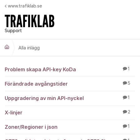
Hoppa till innehåll
www.trafiklab.se
Support
Alla inlägg
Alla inlägg
Problem skapa API-key KoDa
1
Förändrade avgångstider
5
Uppgradering av min API-nyckel
1
X-linjer
2
Zoner/Regioner i json
1