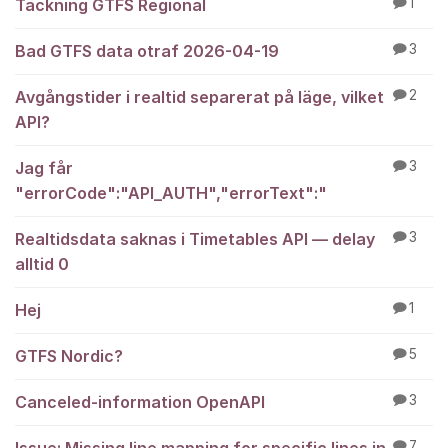
Täckning GTFS Regional
1
Bad GTFS data otraf 2026-04-19
3
Avgångstider i realtid separerat på läge, vilket
2
API?
Jag får
3
"errorCode":"API_AUTH","errorText":"
Realtidsdata saknas i Timetables API — delay
3
alltid 0
Hej
1
GTFS Nordic?
5
Canceled-information OpenAPI
3
7