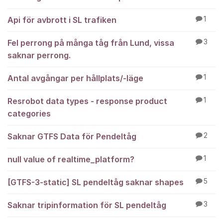
Api för avbrott i SL trafiken
1
Fel perrong på många tåg från Lund, vissa
3
saknar perrong.
Antal avgångar per hållplats/-läge
1
Resrobot data types - response product
1
categories
Saknar GTFS Data för Pendeltåg
2
null value of realtime_platform?
1
[GTFS-3-static] SL pendeltåg saknar shapes
5
Saknar tripinformation för SL pendeltåg
3