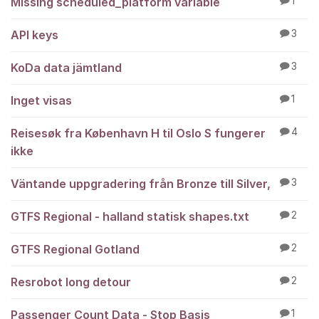
Missing scheduled_platform variable
1
API keys
3
KoDa data jämtland
3
Inget visas
1
Reisesøk fra København H til Oslo S fungerer
4
ikke
Väntande uppgradering från Bronze till Silver,
3
GTFS Regional - halland statisk shapes.txt
2
GTFS Regional Gotland
2
Resrobot long detour
2
Passenger Count Data - Stop Basis
1