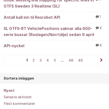
Issue: Missing line mapping for specific lines in
GTFS Sweden 3 Realtime (SL)
Antall kall inn til Resrobot API
1
SL GTFS-RT VehiclePositions saknar alla 600-
4
serie bussar (Roslagen/Norrtälje) sedan 9 april
API-nyckel
4
1
2
3
4
5
...
48
49
Sortera inläggen
Nyast
Senaste aktivitet
Flest kommentarer