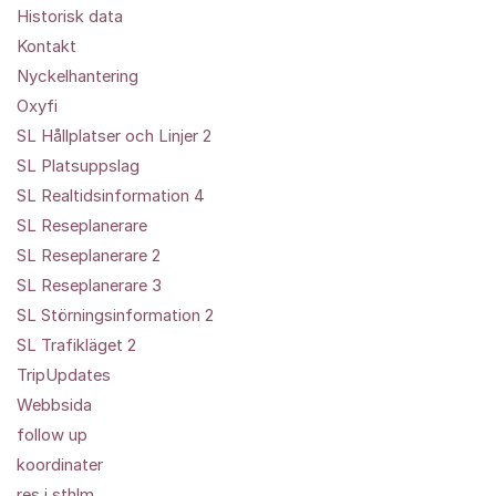
Historisk data
Kontakt
Nyckelhantering
Oxyfi
SL Hållplatser och Linjer 2
SL Platsuppslag
SL Realtidsinformation 4
SL Reseplanerare
SL Reseplanerare 2
SL Reseplanerare 3
SL Störningsinformation 2
SL Trafikläget 2
TripUpdates
Webbsida
follow up
koordinater
res i sthlm