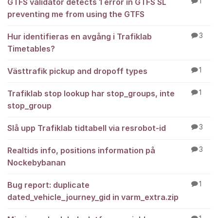
GTFS validator detects 1 error in GTFS SL
1
preventing me from using the GTFS
Hur identifieras en avgång i Trafiklab
3
Timetables?
Västtrafik pickup and dropoff types
1
Trafiklab stop lookup har stop_groups, inte
1
stop_group
Slå upp Trafiklab tidtabell via resrobot-id
3
Realtids info, positions information på
3
Nockebybanan
Bug report: duplicate
1
dated_vehicle_journey_gid in varm_extra.zip