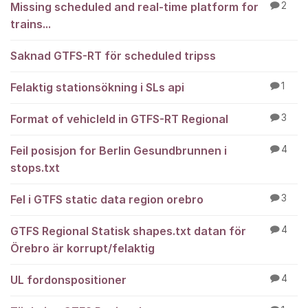
Missing scheduled and real-time platform for
2
trains...
Saknad GTFS-RT för scheduled tripss
Felaktig stationsökning i SLs api
1
Format of vehicleId in GTFS-RT Regional
3
Feil posisjon for Berlin Gesundbrunnen i
4
stops.txt
Fel i GTFS static data region orebro
3
GTFS Regional Statisk shapes.txt datan för
4
Örebro är korrupt/felaktig
UL fordonspositioner
4