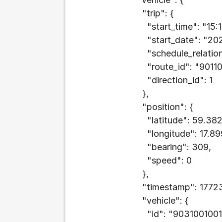
"trip": {
"start_time": "15:16
"start_date": "202
"schedule_relationsh
"route_id": "901100
"direction_id": 1
},
"position": {
"latitude": 59.3826
"longitude": 17.89
"bearing": 309,
"speed": 0
},
"timestamp": 17723
"vehicle": {
"id": "9031001001