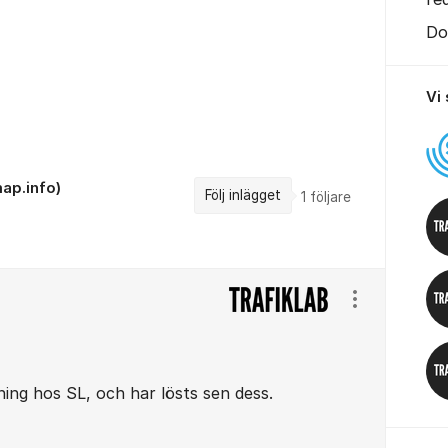
Do
Vi
ap.info)
Följ inlägget
1
följare
Visa/dölj ins
ing hos SL, och har lösts sen dess.