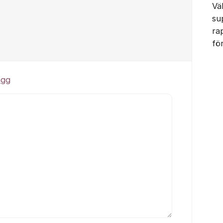
Vä
su
ra
fö
ägg