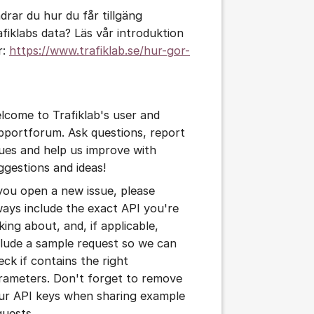
drar du hur du får tillgäng
afiklabs data? Läs vår introduktion
r:
https://www.trafiklab.se/hur-gor-
lcome to Trafiklab's user and
pportforum. Ask questions, report
sues and help us improve with
ggestions and ideas!
 you open a new issue, please
ways include the exact API you're
king about, and, if applicable,
clude a sample request so we can
eck if contains the right
rameters. Don't forget to remove
ur API keys when sharing example
quests.