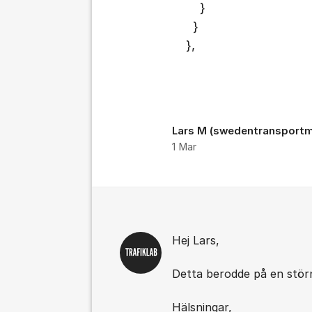
}
}
},
Lars M (swedentransportm
1 Mar
Kommentarer
Hej Lars,
Detta berodde på en störn
Hälsningar,