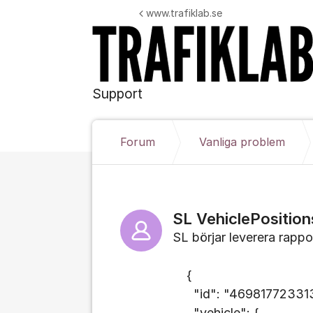
Hoppa till innehåll
www.trafiklab.se
Support
Forum
Vanliga problem
SL VehiclePosition
SL börjar leverera rappo
{
"id": "469817723313
"vehicle": {