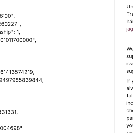
Un
Tr
:00",
hä
60227",
jag
ip": 1,
1011700000",
We
su
is
su
1413574219,
9497985839844,
If
al
tal
in
ch
31331,
pa
yo
004698"
re