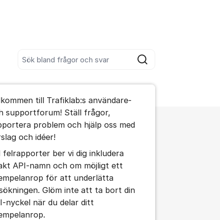
Sök bland alla inlägg
Sök
umet
lkommen till Trafiklab:s användare-
te kommentaren
h supportforum! Ställ frågor,
pportera problem och hjälp oss med
rslag och idéer!
ällningar för inlägg/kommentar
d felrapporter ber vi dig inkludera
akt API-namn och om möjligt ett
empelanrop för att underlätta
lsökningen. Glöm inte att ta bort din
I-nyckel när du delar ditt
empelanrop.