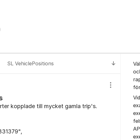
Om for
SL VehiclePositions
Vä
Till senas
oc
ra
fö
Visa/dölj inst
s
Vi
ex
rter kopplade till mycket gamla trip's.
ex
fe
AP
31379",
ex