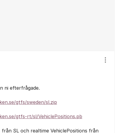
Visa/dölj ins
 ni efterfrågade.
ken.se/gtfs/sweden/sl.zip
en.se/gtfs-rt/sl/VehiclePositions.pb
från SL och realtime VehiclePositions från