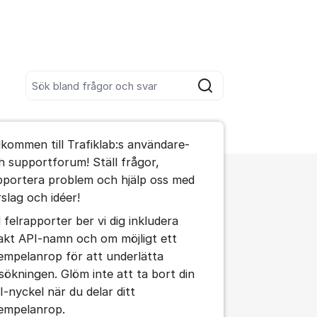
Sök bland alla inlägg
Sök
umet
lkommen till Trafiklab:s användare-
te kommentaren
h supportforum! Ställ frågor,
pportera problem och hjälp oss med
rslag och idéer!
ällningar för inlägg/kommentar
d felrapporter ber vi dig inkludera
akt API-namn och om möjligt ett
empelanrop för att underlätta
lsökningen. Glöm inte att ta bort din
I-nyckel när du delar ditt
empelanrop.