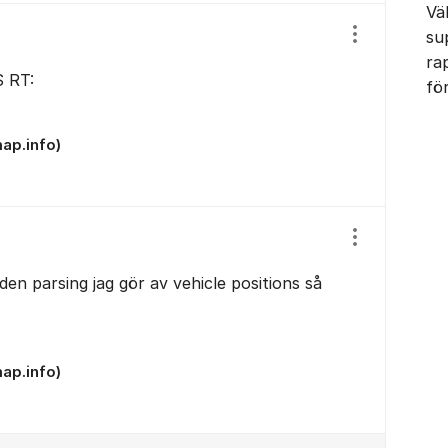
Vä
su
Visa/dölj ins
ra
S RT:
fö
ap.info)
Visa/dölj ins
i den parsing jag gör av vehicle positions så
ap.info)