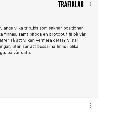
Visa/dölj ins
r, ange vilka trip_ids som saknar positioner
a finnas, samt bifoga en protobuf fil på vår
äffer så att vi kan verifiera detta? Vi har
gar, utan ser att bussarna finns i olika
gts på vår data.
Visa/dölj ins