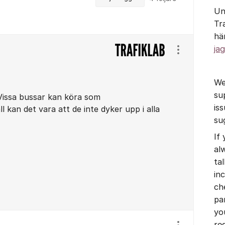
Un
Tr
hä
jag
Visa/dölj ins
We
su
Vissa bussar kan köra som
is
all kan det vara att de inte dyker upp i alla
su
If
al
tal
in
ch
pa
yo
re