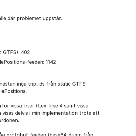
fälle där problemet uppstår.
ic GTFS): 402
clePositions-feeden: 1142
nästan inga trip_ids från static GTFS
lePositions.
ör vissa linjer (t.ex. linje 4 samt vissa
a visas delvis i min implementation trots att
ordonen.
råa protobuf-feeden (base64-dump från