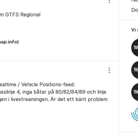
Visa/dölj ins
Do
om GTFS Regional
Vi
ap.info)
Visa/dölj ins
altime / Vehicle Positions-feed.
sslinje 4, inga båtar på 80/82/84/89 och linje
ngen i livestreamingen. Är det ett känt problem