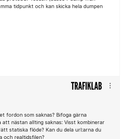
 samma tidpunkt och kan skicka hela dumpen
Visa/dölj ins
ret fordon som saknas? Bifoga gärna
 att nästan allting saknas: Visst kombinerar
rätt statiska flöde? Kan du dela url:arna du
a och realtidsfilen?