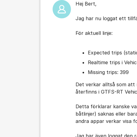
Hej Bert,
Jag har nu loggat ett till
För aktuell linje:
Expected trips (stat
Realtime trips i Vehi
Missing trips: 399
Det verkar alltså som att 
återfinns i GTFS-RT Vehic
Detta förklarar kanske varf
båtlinjer) saknas eller bar
andra appar verkar visa f
Jag har även loggat den 