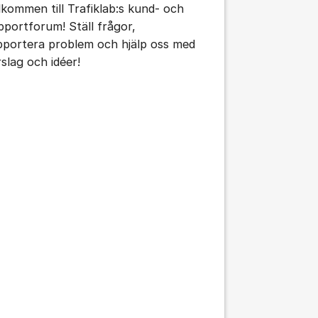
lkommen till Trafiklab:s kund- och
pportforum! Ställ frågor,
tällningar för inlägg/kommentar
pportera problem och hjälp oss med
rslag och idéer!
tällningar för inlägg/kommentar