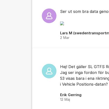
Ser ut som bra data gen
Lars M (swedentransportm
2 Mar
Hej! Det gäller SL GTFS Re
Jag ser inga fordon för bu
53 visas bara i ena riktni
i Vehicle Positions-datan?
Erik Gerring
12 Maj