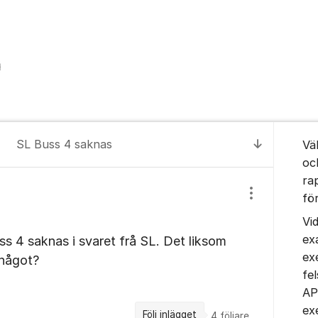
Om for
SL Buss 4 saknas
Vä
Till senas
oc
ra
fö
Visa/dölj inst
Vi
ex
ss 4 saknas i svaret frå SL. Det liksom
ex
 något?
fe
AP
ex
Följ inlägget
4
följare