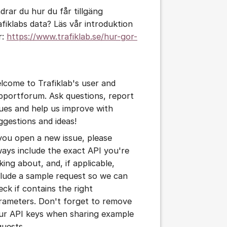
drar du hur du får tillgäng
afiklabs data? Läs vår introduktion
r:
https://www.trafiklab.se/hur-gor-
tällningar för inlägg/kommentar
lcome to Trafiklab's user and
pportforum. Ask questions, report
sues and help us improve with
ggestions and ideas!
 you open a new issue, please
ways include the exact API you're
king about, and, if applicable,
clude a sample request so we can
eck if contains the right
rameters. Don't forget to remove
ur API keys when sharing example
quests.