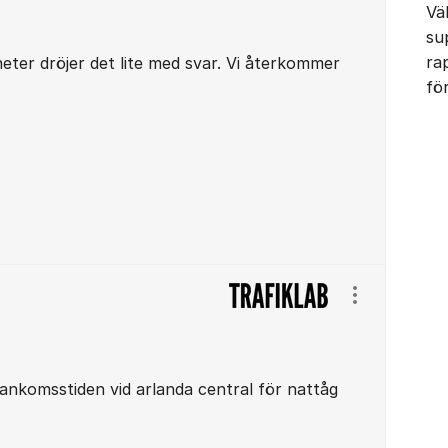
Vä
su
ra
ter dröjer det lite med svar. Vi återkommer
fö
Visa/dölj ins
ankomsstiden vid arlanda central för nattåg