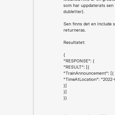
som har uppdaterats sen e
dubletter).
Sen finns det en Include 
returneras.
Resultatet:
{
"RESPONSE": {
"RESULT": [{
"TrainAnnouncement": [{
"TimeAtLocation": "2022
}]
}]
}}