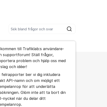
Sök bland alla inlägg
Sök
umet
lkommen till Trafiklab:s användare-
te kommentaren
h supportforum! Ställ frågor,
pportera problem och hjälp oss med
rslag och idéer!
d felrapporter ber vi dig inkludera
akt API-namn och om möjligt ett
ällningar för inlägg/kommentar
empelanrop för att underlätta
lsökningen. Glöm inte att ta bort din
I-nyckel när du delar ditt
empelanrop.