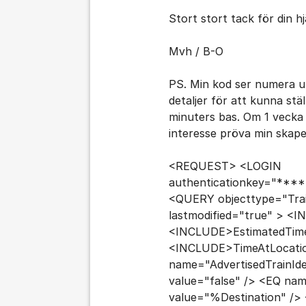
Stort stort tack för din hj
Mvh / B-O
PS. Min kod ser numera ut
detaljer för att kunna stä
minuters bas. Om 1 vecka 
interesse pröva min skape
<REQUEST> <LOGIN
authenticationkey="**
<QUERY objecttype="Tra
lastmodified="true" > <
<INCLUDE>EstimatedTim
<INCLUDE>TimeAtLocati
name="AdvertisedTrainId
value="false" /> <EQ na
value="%Destination" />