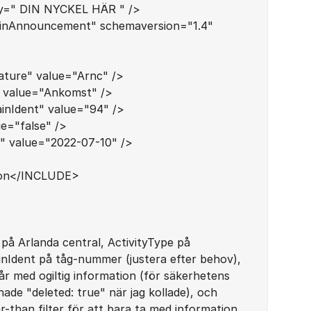
ey=" DIN NYCKEL HÄR " />
inAnnouncement" schemaversion="1.4"
ture" value="Arnc" />
 value="Ankomst" />
inIdent" value="94" />
e="false" />
 value="2022-07-10" />
on</INCLUDE>
 på Arlanda central, ActivityType på
inIdent på tåg-nummer (justera efter behov),
år med ogiltig information (för säkerhetens
hade "deleted: true" när jag kollade), och
r-than filter för att bara ta med information