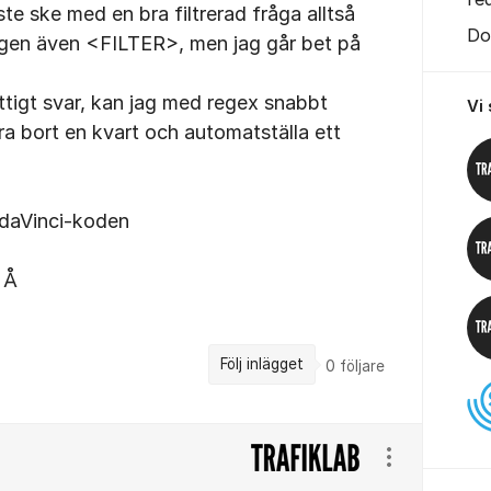
te ske med en bra filtrerad fråga alltså
Do
en även <FILTER>, men jag går bet på
ettigt svar, kan jag med regex snabbt
Vi
dra bort en kvart och automatställa ett
 daVinci-koden
 Å
Följ inlägget
0
följare
Visa/dölj ins