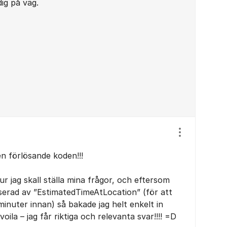
ig på väg.
Visa/dölj ins
en förlösande koden!!!
ur jag skall ställa mina frågor, och eftersom
serad av ”EstimatedTimeAtLocation” (för att
minuter innan) så bakade jag helt enkelt in
voila – jag får riktiga och relevanta svar!!!! =D