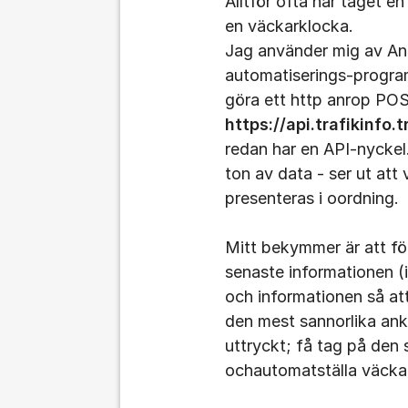
Alltför ofta har tåget en
en väckarklocka.
Jag använder mig av And
automatiserings-progra
göra ett http anrop POST 
https://api.trafikinfo.
redan har en API-nyckel
ton av data - ser ut at
presenteras i oordning.
Mitt bekymmer är att för
senaste informationen (i
och informationen så att
den mest sannorlika ank
uttryckt; få tag på den
ochautomatställa väcka