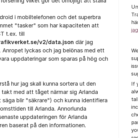
 försening vilket gör det omöjligt att ställa
Un
Tr
roid i mobiltelefonen och det superbra
hä
mmet "tasker" som har kapaciteten att
jag
t.ex. till
trafikverket.se/v2/data.json
där jag
. Anropet lyckas och jag belönas med ett
We
su
t vara uppdateringar som sparas på hög och
is
su
stå hur jag skall kunna sortera ut den
If
al
 takt med att tåget närmar sig Arlanda
tal
 säga blir "säkrare") och kunna identifiera
in
omsttiden till Arlanda. Annorlunda
ch
 senaste uppdateringen för Arlanda
pa
ren baserat på den informationen.
yo
re