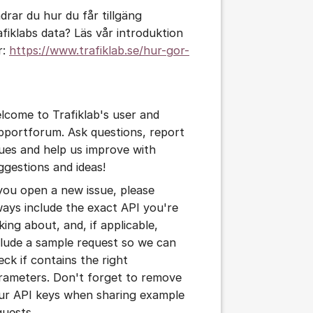
drar du hur du får tillgäng
afiklabs data? Läs vår introduktion
r:
https://www.trafiklab.se/hur-gor-
lcome to Trafiklab's user and
pportforum. Ask questions, report
sues and help us improve with
ggestions and ideas!
 you open a new issue, please
ways include the exact API you're
king about, and, if applicable,
clude a sample request so we can
eck if contains the right
rameters. Don't forget to remove
ur API keys when sharing example
quests.