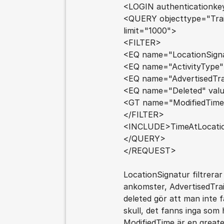
<LOGIN authenticationk
<QUERY objecttype="Tra
limit="1000">
<FILTER>
<EQ name="LocationSigna
<EQ name="ActivityType"
<EQ name="AdvertisedTra
<EQ name="Deleted" valu
<GT name="ModifiedTime"
</FILTER>
<INCLUDE>TimeAtLocati
</QUERY>
</REQUEST>
LocationSignatur filtrerar
ankomster, AdvertisedTra
deleted gör att man inte f
skull, det fanns inga som 
ModifiedTime är en greate