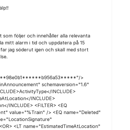
älp!!
 som följer och innehåller alla relevanta
lla mitt alarm i tid och uppdatera på 15
far jag söderut igen och skall med stort
lse.
****98e0b1******b956a53*****"/>
inAnnouncement" schemaversion="1.6"
INCLUDE>ActivityType</INCLUDE>
eAtLocation</INCLUDE>
on</INCLUDE> <FILTER> <EQ
ent" value="%Train" /> <EQ name="Deleted"
me="LocationSignature"
 <OR> <LT name="EstimatedTimeAtLocation"