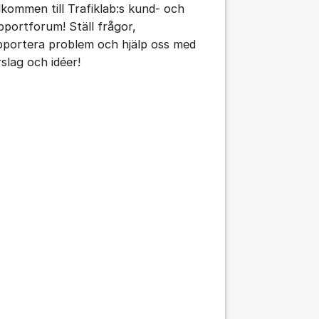
lkommen till Trafiklab:s kund- och
pportforum! Ställ frågor,
pportera problem och hjälp oss med
rslag och idéer!
tällningar för inlägg/kommentar