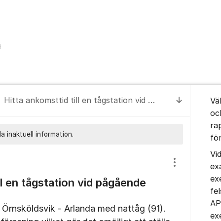
Om for
Hitta ankomsttid till en tågstation vid pågående tågförsening
Vä
Till senas
oc
ra
a inaktuell information.
fö
Vi
ex
Visa/dölj inst
ex
ll en tågstation vid pågående
fe
AP
en Örnsköldsvik - Arlanda med nattåg (91).
ex