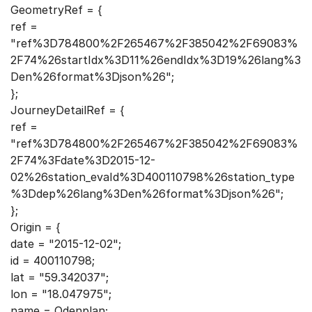
GeometryRef = {
ref =
"ref%3D784800%2F265467%2F385042%2F69083%
2F74%26startIdx%3D11%26endIdx%3D19%26lang%3
Den%26format%3Djson%26";
};
JourneyDetailRef = {
ref =
"ref%3D784800%2F265467%2F385042%2F69083%
2F74%3Fdate%3D2015-12-
02%26station_evaId%3D400110798%26station_type
%3Ddep%26lang%3Den%26format%3Djson%26";
};
Origin = {
date = "2015-12-02";
id = 400110798;
lat = "59.342037";
lon = "18.047975";
name = Odenplan;