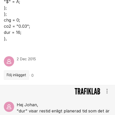
"$" = A;
};
};
chg = 0;
co2 = "0.03";
dur = 16;
},
2 Dec 2015
Följ inlägget
0
Kommentarer
Visa
Hej Johan,
"dur" visar restid enligt planerad tid som det är