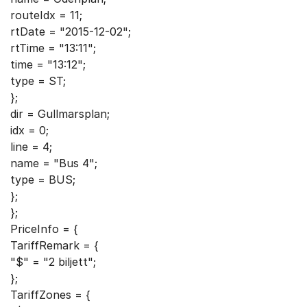
routeIdx = 11;
rtDate = "2015-12-02";
rtTime = "13:11";
time = "13:12";
type = ST;
};
dir = Gullmarsplan;
idx = 0;
line = 4;
name = "Bus 4";
type = BUS;
};
};
PriceInfo = {
TariffRemark = {
"$" = "2 biljett";
};
TariffZones = {