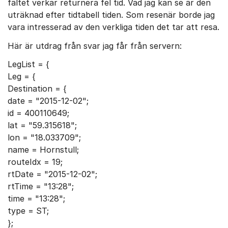
fältet verkar returnera fel tid. Vad jag kan se är den
uträknad efter tidtabell tiden. Som resenär borde jag
vara intresserad av den verkliga tiden det tar att resa.
Här är utdrag från svar jag får från servern:
LegList = {
Leg = {
Destination = {
date = "2015-12-02";
id = 400110649;
lat = "59.315618";
lon = "18.033709";
name = Hornstull;
routeIdx = 19;
rtDate = "2015-12-02";
rtTime = "13:28";
time = "13:28";
type = ST;
};