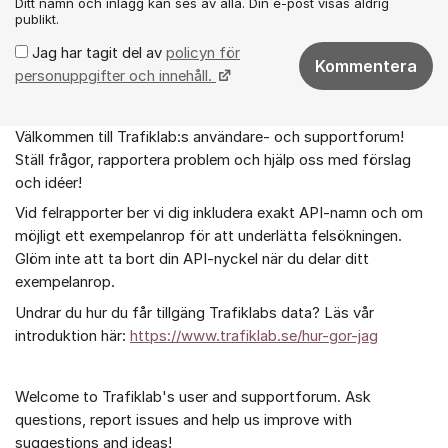
Ditt namn och inlägg kan ses av alla. Din e-post visas aldrig
publikt.
Jag har tagit del av
policyn för
Kommentera
personuppgifter och innehåll.
Välkommen till Trafiklab:s användare- och supportforum!
Om forumet
Ställ frågor, rapportera problem och hjälp oss med förslag
och idéer!
Vid felrapporter ber vi dig inkludera exakt API-namn och om
möjligt ett exempelanrop för att underlätta felsökningen.
Glöm inte att ta bort din API-nyckel när du delar ditt
exempelanrop.
Undrar du hur du får tillgäng Trafiklabs data? Läs vår
introduktion här:
https://www.trafiklab.se/hur-gor-jag
Welcome to Trafiklab's user and supportforum. Ask
questions, report issues and help us improve with
suggestions and ideas!