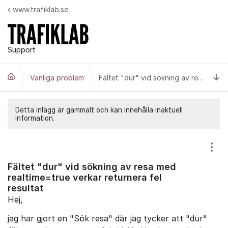
Hoppa till innehåll
www.trafiklab.se
Support
Ti
Vanliga problem
Fältet "dur" vid sökning av resa med realtime=true verkar returnera fel resultat
Detta inlägg är gammalt och kan innehålla inaktuell
information.
Visa
Fältet "dur" vid sökning av resa med
realtime=true verkar returnera fel
resultat
Hej,
jag har gjort en "Sök resa" där jag tycker att "dur"