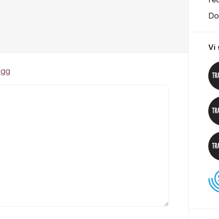
Do
Vi
ägg