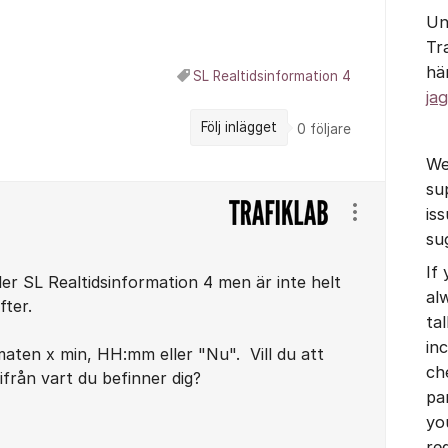
Un
Tr
hä
SL Realtidsinformation 4
jag
Följ inlägget
0
följare
We
su
is
Visa/dölj ins
su
If
ller SL Realtidsinformation 4 men är inte helt
al
fter.
tal
in
aten x min, HH:mm eller "Nu". Vill du att
ch
från vart du befinner dig?
pa
yo
re