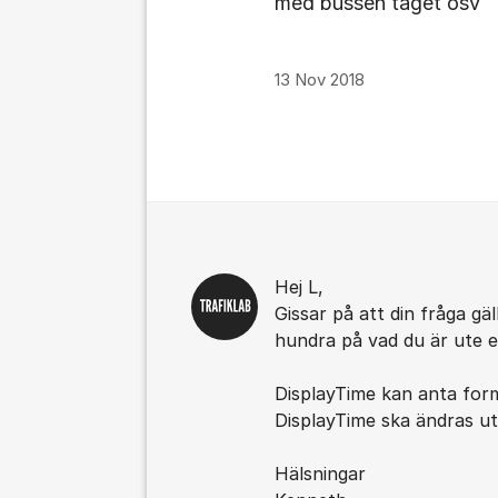
med bussen tåget osv
13 Nov 2018
Kommentarer
Hej L,
Gissar på att din fråga gä
hundra på vad du är ute e
DisplayTime kan anta form
DisplayTime ska ändras uti
Hälsningar