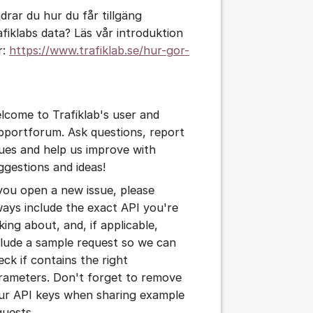
drar du hur du får tillgäng
afiklabs data? Läs vår introduktion
r:
https://www.trafiklab.se/hur-gor-
lcome to Trafiklab's user and
pportforum. Ask questions, report
sues and help us improve with
tällningar för inlägg/kommentar
ggestions and ideas!
 you open a new issue, please
ways include the exact API you're
king about, and, if applicable,
clude a sample request so we can
eck if contains the right
rameters. Don't forget to remove
ur API keys when sharing example
quests.