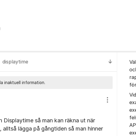
Om for
displaytime
Vä
Till senas
oc
ra
a inaktuell information.
fö
Vi
ex
Visa/dölj inst
ex
fe
n Displaytime så man kan räkna ut när
AP
 , alltså lägga på gångtiden så man hinner
ex