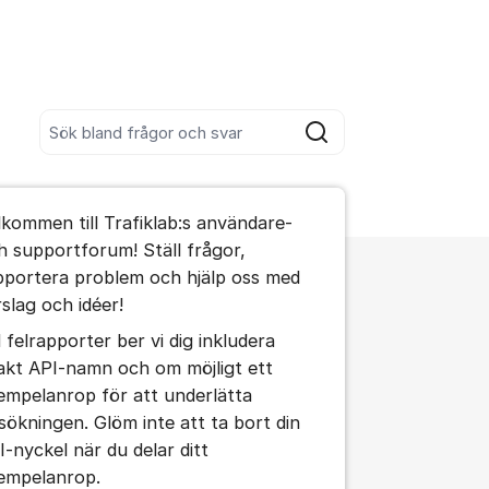
Sök bland alla inlägg
Sök
umet
lkommen till Trafiklab:s användare-
te kommentaren
h supportforum! Ställ frågor,
pportera problem och hjälp oss med
rslag och idéer!
d felrapporter ber vi dig inkludera
akt API-namn och om möjligt ett
ällningar för inlägg/kommentar
empelanrop för att underlätta
lsökningen. Glöm inte att ta bort din
I-nyckel när du delar ditt
empelanrop.