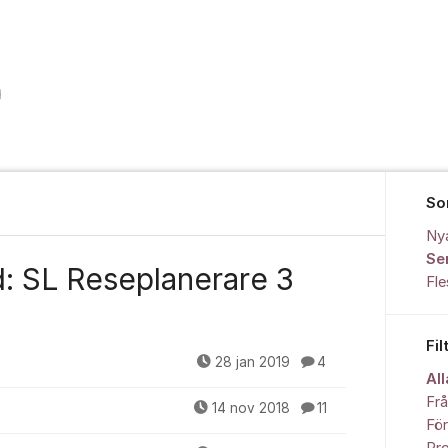
So
Ny
Se
: SL Reseplanerare 3
Fl
Fil
28 jan 2019
4
Al
Fr
14 nov 2018
11
För