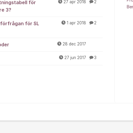
Pr
ningstabell för
27 apr 2018
2
Be
re 3?
 förfrågan för SL
1 apr 2018
2
oder
28 dec 2017
27 jun 2017
3