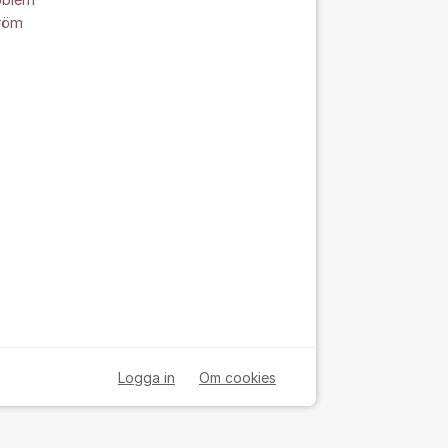
oblem
röm
Logga in
Om cookies