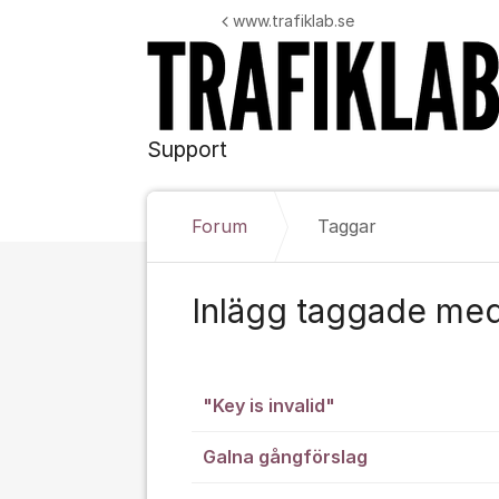
Hoppa till innehåll
www.trafiklab.se
Support
Forum
Taggar
Inlägg taggade med
"Key is invalid"
Galna gångförslag