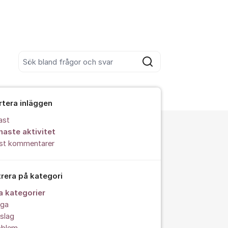
Sök bland alla inlägg
Sök
rtera inläggen
ast
naste aktivitet
est kommentarer
trera på kategori
la kategorier
åga
slag