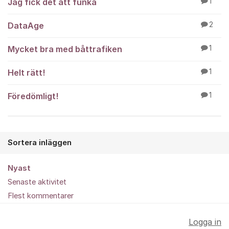
Jag fick det att funka
1
DataAge
2
Mycket bra med båttrafiken
1
Helt rätt!
1
Föredömligt!
1
Sortera inläggen
Nyast
Senaste aktivitet
Flest kommentarer
Logga in