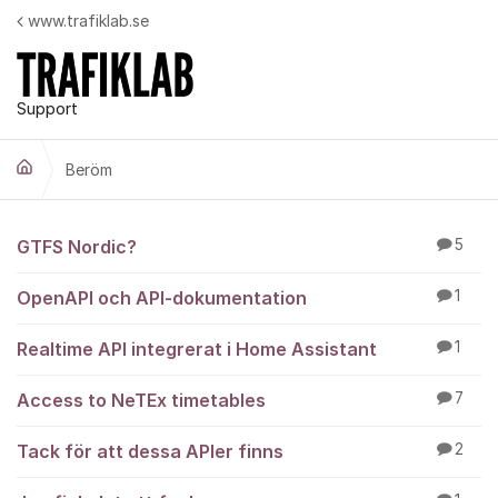
Hoppa till innehåll
www.trafiklab.se
Support
Beröm
Beröm
GTFS Nordic?
5
OpenAPI och API-dokumentation
1
Realtime API integrerat i Home Assistant
1
Access to NeTEx timetables
7
Tack för att dessa APIer finns
2